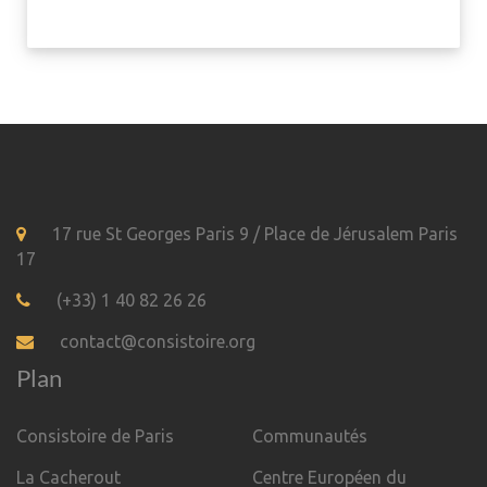
17 rue St Georges Paris 9 / Place de Jérusalem Paris
17
(+33) 1 40 82 26 26
contact@consistoire.org
Plan
Consistoire de Paris
Communautés
La Cacherout
Centre Européen du