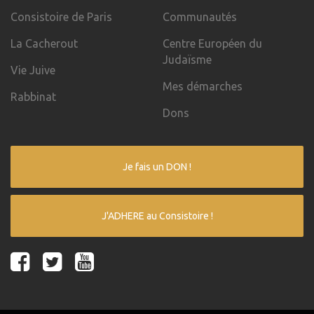
Consistoire de Paris
Communautés
La Cacherout
Centre Européen du
Judaïsme
Vie Juive
Mes démarches
Rabbinat
Dons
Je fais un DON !
J'ADHERE au Consistoire !