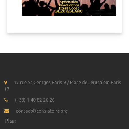
17 rue St Georges Paris 9 / Place de Jérusalem Paris
17
(+33) 1 40 82 26 26
contact@consistoire.org
Plan