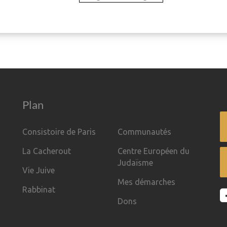
Plan
Consistoire de Paris
Communautés
La Cacherout
Centre Européen du
Judaïsme
Vie Juive
Mes démarches
Rabbinat
Dons