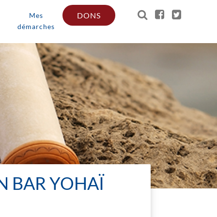
DONS
Mes
démarches
N BAR YOHAÏ