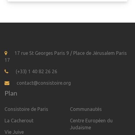
17 rue St Georges Paris 9 / Place de Jérusalem Paris
17
(+33) 1 40 82 26 26
contact@consistoire.org
Plan
Consistoire de Paris
Communautés
La Cacherout
Centre Européen du
Judaïsme
Vie Juive