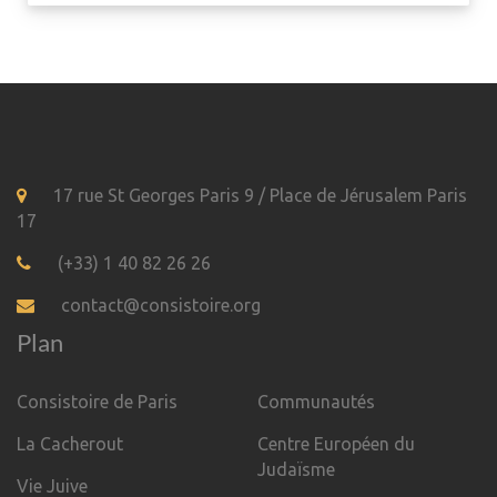
17 rue St Georges Paris 9 / Place de Jérusalem Paris
17
(+33) 1 40 82 26 26
contact@consistoire.org
Plan
Consistoire de Paris
Communautés
La Cacherout
Centre Européen du
Judaïsme
Vie Juive