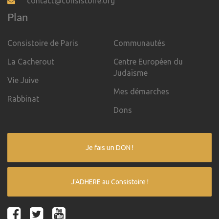
contact@consistoire.org
Plan
Consistoire de Paris
Communautés
La Cacherout
Centre Européen du
Judaïsme
Vie Juive
Mes démarches
Rabbinat
Dons
Je fais un DON !
J'ADHERE au Consistoire !