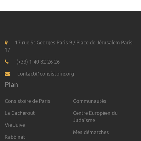
17 rue St Georges Paris 9 / Place de Jérusalem Paris
17
(+33) 1 40 82 26 26
contact@consistoire.org
Plan
Consistoire de Paris
Communautés
La Cacherout
Centre Européen du
Judaïsme
Vie Juive
Mes démarches
Rabbinat