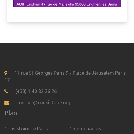
17 rue St Georges Paris 9 / Place de Jérusalem Paris
17
(+33) 1 40 82 26 26
contact@consistoire.org
Plan
Consistoire de Paris
Communautés