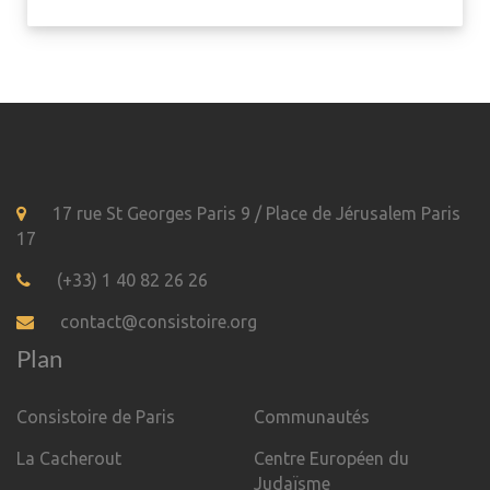
17 rue St Georges Paris 9 / Place de Jérusalem Paris
17
(+33) 1 40 82 26 26
contact@consistoire.org
Plan
Consistoire de Paris
Communautés
La Cacherout
Centre Européen du
Judaïsme