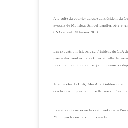
A la suite du courrier adressé au Président du
avocats de Monsieur Samuel Sandler, père et g
CSA ce jeudi 28 février 2013.
Les avocats ont fait part au Président du CSA de
parole des familles de victimes et celle de ce
familles des victimes ainsi que l’opinion publiq
A leur sortie du CSA, Mes Ariel Goldmann et Elie
ci « la mise en place d’une réflexion et d’une re
Ils ont ajouté avoir eu le sentiment que le Prés
Merah par les médias audiovisuels.