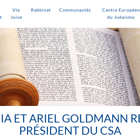
Vie
Rabbinat
Communautés
Centre Européen
t
Juive
du Judaïsme
IA ET ARIEL GOLDMANN R
PRÉSIDENT DU CSA