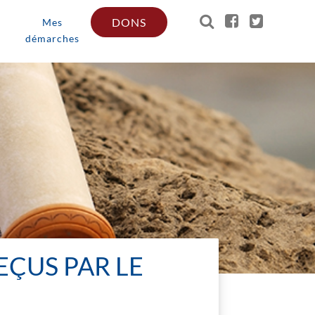
DONS
Mes
démarches
EÇUS PAR LE