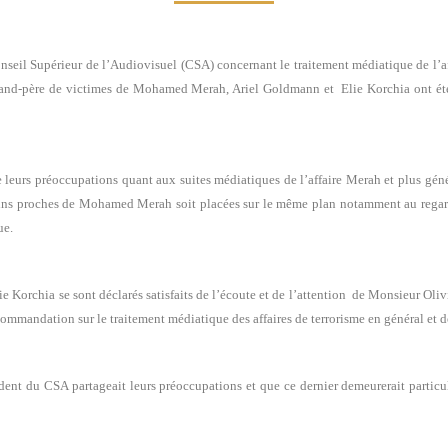
 Conseil Supérieur de l’Audiovisuel (CSA) concernant le traitement médiatique de 
rand-père de victimes de Mohamed Merah, Ariel Goldmann et Elie Korchia ont été
 leurs préoccupations quant aux suites médiatiques de l’affaire Merah et plus géné
rtains proches de Mohamed Merah soit placées sur le même plan notamment au regard
ue.
 Korchia se sont déclarés satisfaits de l’écoute et de l’attention de Monsieur Oli
commandation sur le traitement médiatique des affaires de terrorisme en général et de
ident du CSA partageait leurs préoccupations et que ce dernier demeurerait particul