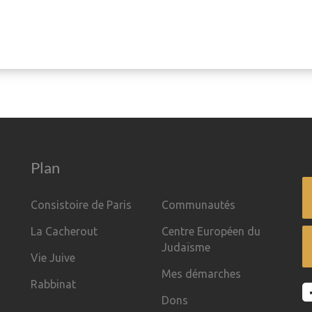
Plan
Consistoire de Paris
Communautés
La Cacherout
Centre Européen du
Judaïsme
Vie Juive
Mes démarches
Rabbinat
Dons