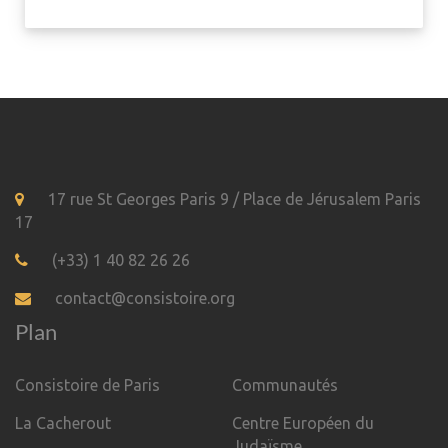
17 rue St Georges Paris 9 / Place de Jérusalem Paris
17
(+33) 1 40 82 26 26
contact@consistoire.org
Plan
Consistoire de Paris
Communautés
La Cacherout
Centre Européen du
Judaïsme