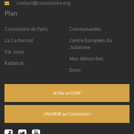
contact@consistoire.org
Plan
Consistoire de Paris
Communautés
La Cacherout
Centre Européen du
Judaïsme
Vie Juive
Mes démarches
Rabbinat
Dons
Je fais un DON !
J'ADHERE au Consistoire !