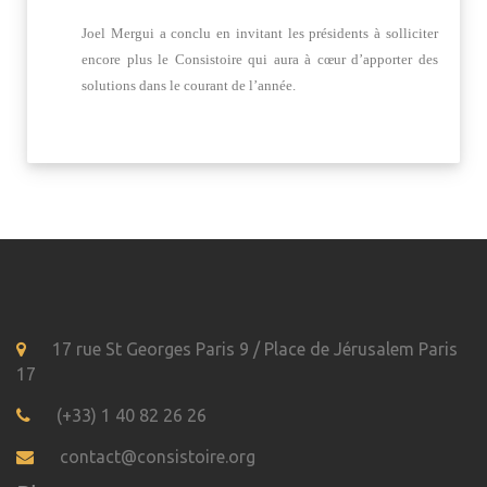
Joel Mergui a conclu en invitant les présidents à solliciter
encore plus le Consistoire qui aura à cœur d’apporter des
solutions dans le courant de l’année.
17 rue St Georges Paris 9 / Place de Jérusalem Paris
17
(+33) 1 40 82 26 26
contact@consistoire.org