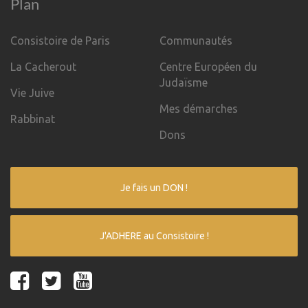
Plan
Consistoire de Paris
Communautés
La Cacherout
Centre Européen du
Judaïsme
Vie Juive
Mes démarches
Rabbinat
Dons
Je fais un DON !
J'ADHERE au Consistoire !