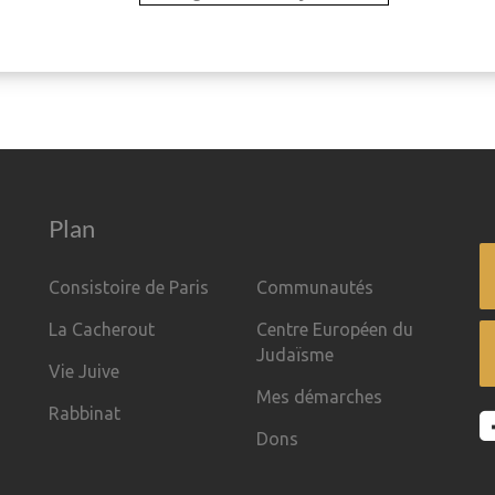
Plan
Consistoire de Paris
Communautés
La Cacherout
Centre Européen du
Judaïsme
Vie Juive
Mes démarches
Rabbinat
Dons