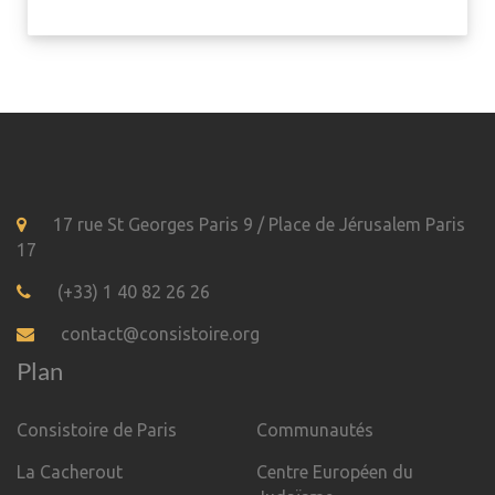
17 rue St Georges Paris 9 / Place de Jérusalem Paris
17
(+33) 1 40 82 26 26
contact@consistoire.org
Plan
Consistoire de Paris
Communautés
La Cacherout
Centre Européen du