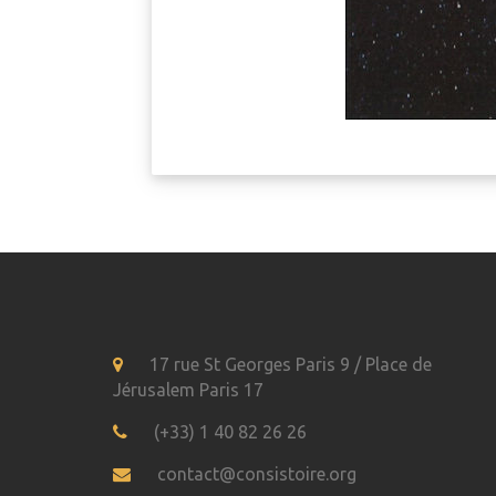
17 rue St Georges Paris 9 / Place de
Jérusalem Paris 17
(+33) 1 40 82 26 26
contact@consistoire.org