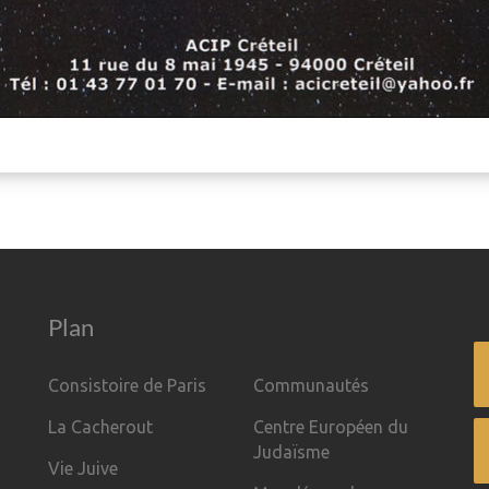
Plan
Consistoire de Paris
Communautés
La Cacherout
Centre Européen du
Judaïsme
Vie Juive