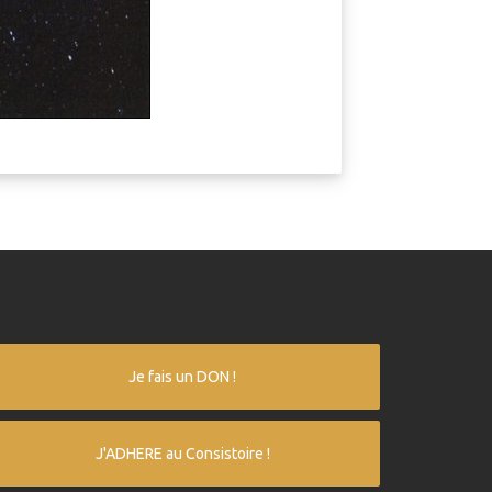
Je fais un DON !
J'ADHERE au Consistoire !