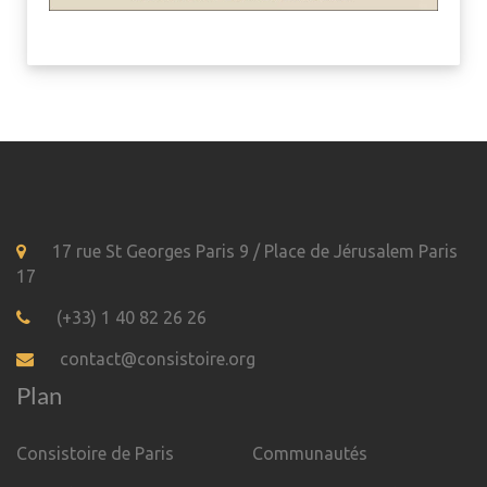
17 rue St Georges Paris 9 / Place de Jérusalem Paris
17
(+33) 1 40 82 26 26
contact@consistoire.org
Plan
Consistoire de Paris
Communautés