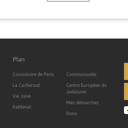
Plan
Consistoire de Paris
Communautés
La Cacherout
Centre Européen du
Judaïsme
Vie Juive
Mes démarches
Rabbinat
Dons