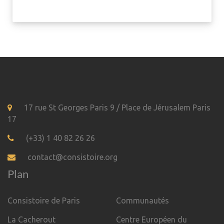
17 rue St Georges Paris 9 / Place de Jérusalem Paris
17
(+33) 1 40 82 26 26
contact@consistoire.org
Plan
Consistoire de Paris
Communautés
La Cacherout
Centre Européen du