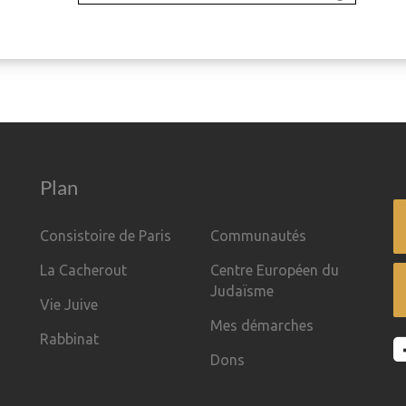
Plan
Consistoire de Paris
Communautés
La Cacherout
Centre Européen du
Judaïsme
Vie Juive
Mes démarches
Rabbinat
Dons