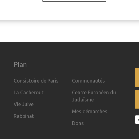
Plan
Consistoire de Paris
Communautés
La Cacherout
Centre Européen du
Judaïsme
Vie Juive
Mes démarches
Rabbinat
Dons