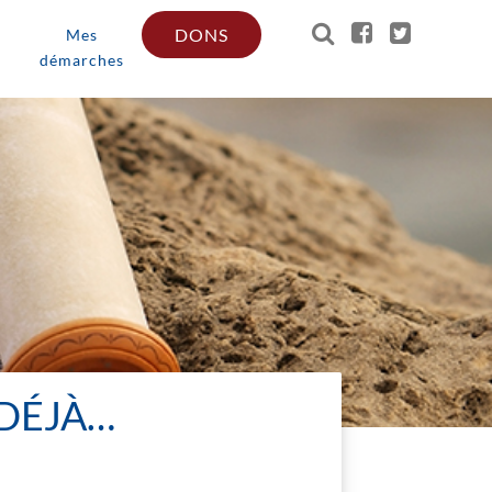
DONS
Mes
démarches
 DÉJÀ…