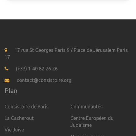
17 rue St Georges Paris 9 / Place de Jérusalem Paris
17
(+33) 1 40 82 26 26
contact@consistoire.org
Plan
Consistoire de Paris
Communautés
La Cacherout
Centre Européen du
Judaïsme
Vie Juive