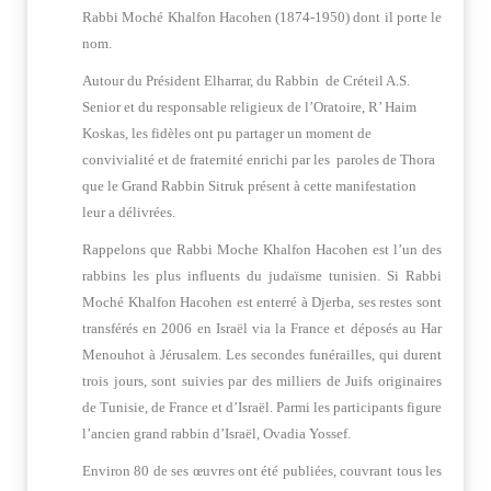
Rabbi Moché Khalfon Hacohen (1874-1950) dont il porte le
nom.
Autour du Président Elharrar, du Rabbin de Créteil A.S.
Senior et du responsable religieux de l’Oratoire, R’ Haim
Koskas, les fidèles ont pu partager un moment de
convivialité et de fraternité enrichi par les paroles de Thora
que le Grand Rabbin Sitruk présent à cette manifestation
leur a délivrées.
Rappelons que Rabbi Moche Khalfon Hacohen est l’un des
rabbins les plus influents du judaïsme tunisien. Si Rabbi
Moché Khalfon Hacohen est enterré à Djerba, ses restes sont
transférés en 2006 en Israël via la France et déposés au Har
Menouhot à Jérusalem. Les secondes funérailles, qui durent
trois jours, sont suivies par des milliers de Juifs originaires
de Tunisie, de France et d’Israël. Parmi les participants figure
l’ancien grand rabbin d’Israël, Ovadia Yossef.
Environ 80 de ses œuvres ont été publiées, couvrant tous les