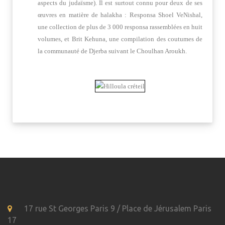
aspects du judaïsme). Il est surtout connu pour deux de ses
œuvres en matière de halakha : Responsa Shoel VeNishal,
une collection de plus de 3 000 responsa rassemblées en huit
volumes, et Brit Kehuna, une compilation des coutumes de
la communauté de Djerba suivant le Choulhan Aroukh.
17 rue St Georges Paris 9 / Place de Jérusalem Paris
17