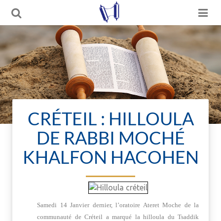
CRÉTEIL : HILLOULA
DE RABBI MOCHÉ
KHALFON HACOHEN
Samedi 14 Janvier dernier, l’oratoire Ateret Moche de la
communauté de Créteil a marqué la hilloula du Tsaddik