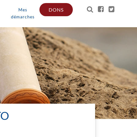
DONS
Mes
démarches
TO