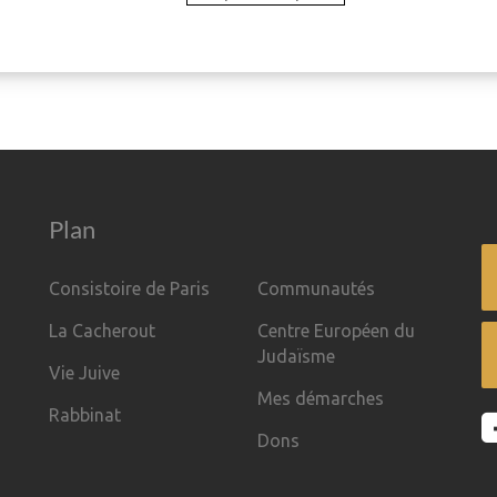
Plan
Consistoire de Paris
Communautés
La Cacherout
Centre Européen du
Judaïsme
Vie Juive
Mes démarches
Rabbinat
Dons