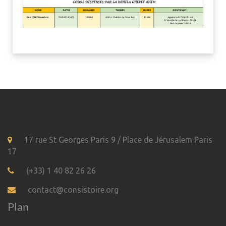
17 rue St Georges Paris 9 / Place de Jérusalem Paris
17
(+33) 1 40 82 26 26
contact@consistoire.org
Plan