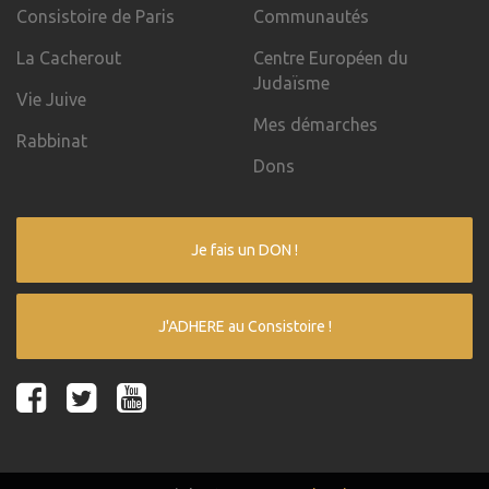
Consistoire de Paris
Communautés
La Cacherout
Centre Européen du
Judaïsme
Vie Juive
Mes démarches
Rabbinat
Dons
Je fais un DON !
J'ADHERE au Consistoire !