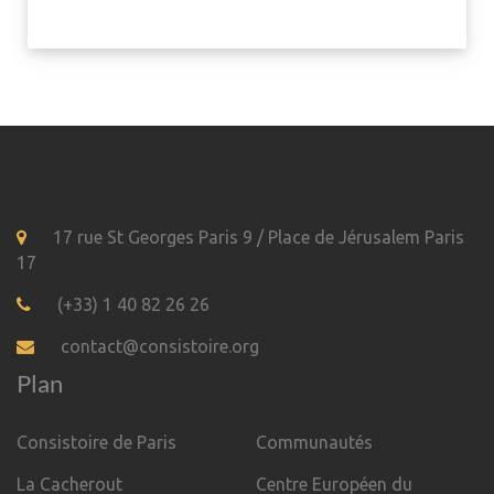
17 rue St Georges Paris 9 / Place de Jérusalem Paris
17
(+33) 1 40 82 26 26
contact@consistoire.org
Plan
Consistoire de Paris
Communautés
La Cacherout
Centre Européen du