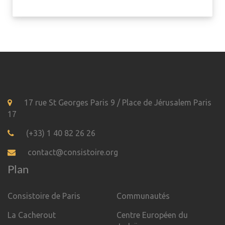
17 rue St Georges Paris 9 / Place de Jérusalem Paris
17
(+33) 1 40 82 26 26
contact@consistoire.org
Plan
Consistoire de Paris
Communautés
La Cacherout
Centre Européen du