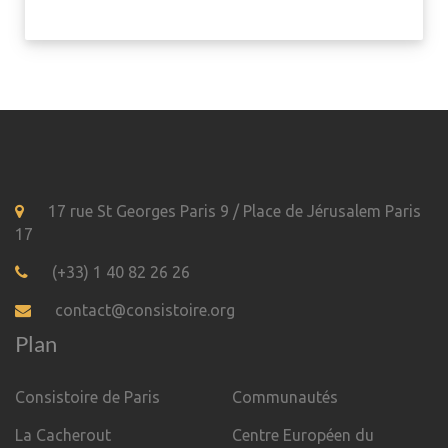
17 rue St Georges Paris 9 / Place de Jérusalem Paris
17
(+33) 1 40 82 26 26
contact@consistoire.org
Plan
Consistoire de Paris
Communautés
La Cacherout
Centre Européen du