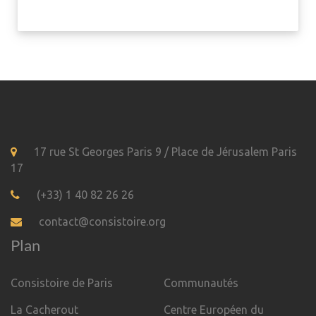
17 rue St Georges Paris 9 / Place de Jérusalem Paris
17
(+33) 1 40 82 26 26
contact@consistoire.org
Plan
Consistoire de Paris
Communautés
La Cacherout
Centre Européen du