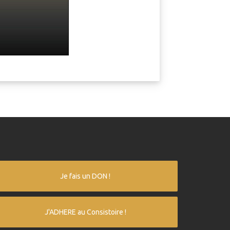
Je fais un DON !
J'ADHERE au Consistoire !