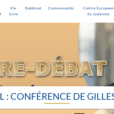
Vie
Rabbinat
Communautés
Centre Européen
t
Juive
du Judaïsme
L : CONFÉRENCE DE GILLE