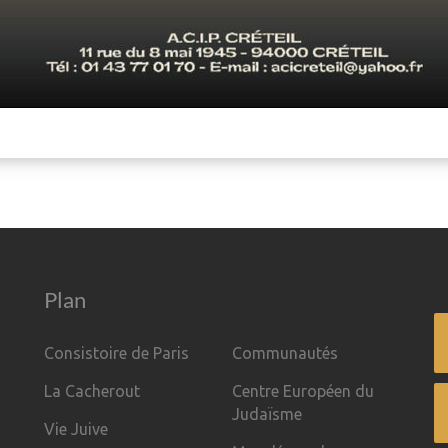
Plan
Consistoire de Paris
Communautés
La Cacherout
Centre Européen du
Judaïsme
Vie Juive