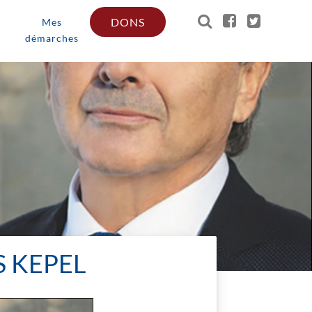
DONS
Mes
démarches
S KEPEL