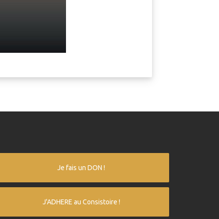
Je fais un DON !
J'ADHERE au Consistoire !