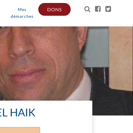
DONS
Mes
démarches
EL HAIK