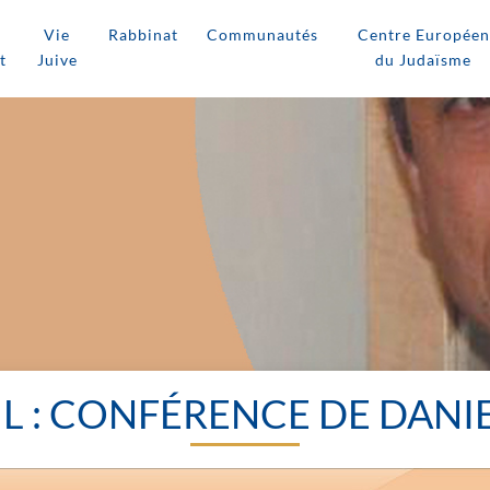
Vie
Rabbinat
Communautés
Centre Européen
t
Juive
du Judaïsme
L : CONFÉRENCE DE DANI