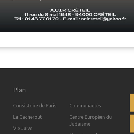
Plan
Consistoire de Paris
Communautés
La Cacherout
Centre Européen du
Judaïsme
Vie Juive