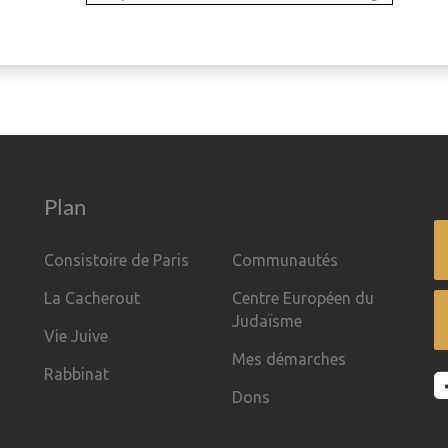
Plan
Consistoire de Paris
Communautés
La Cacherout
Centre Européen du
Judaïsme
Vie Juive
Mes démarches
Rabbinat
Dons