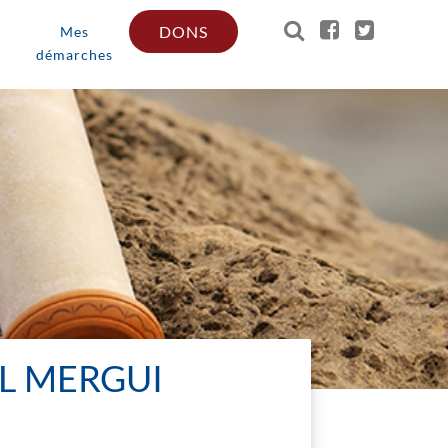
DONS
Mes
démarches
ËL MERGUI