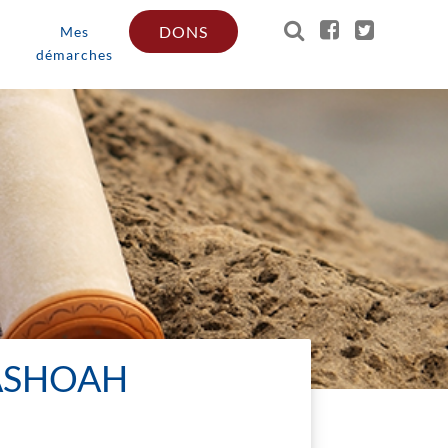
DONS
Mes
démarches
HASHOAH