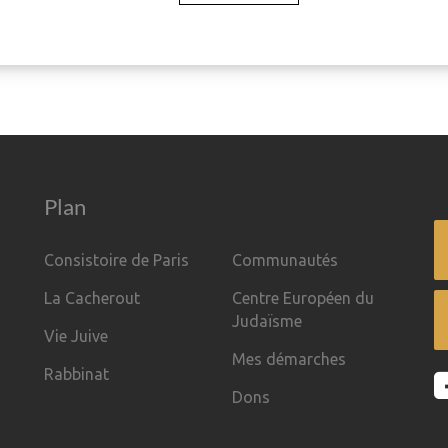
Plan
Consistoire de Paris
Communautés
La Cacherout
Centre Européen du
Judaïsme
Vie Juive
Mes démarches
Rabbinat
Dons