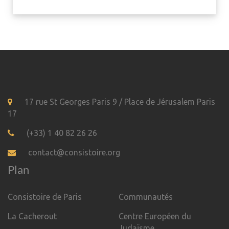
17 rue St Georges Paris 9 / Place de Jérusalem Paris
17
(+33) 1 40 82 26 26
contact@consistoire.org
Plan
Consistoire de Paris
Communautés
La Cacherout
Centre Européen du
Judaïsme