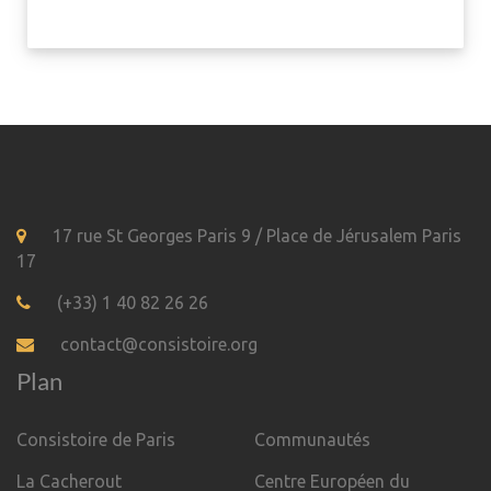
17 rue St Georges Paris 9 / Place de Jérusalem Paris
17
(+33) 1 40 82 26 26
contact@consistoire.org
Plan
Consistoire de Paris
Communautés
La Cacherout
Centre Européen du