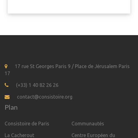
17 rue St Georges Paris 9 / Place de Jérusalem Paris
17
(+33) 1 40 82 26 26
contact@consistoire.org
Plan
Consistoire de Paris
Communautés
La Cacherout
Centre Européen du