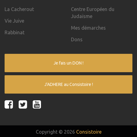
La Cacherout
Centre Européen du
Judaïsme
Vie Juive
Mes démarches
Rabbinat
Dons
Je fais un DON !
J'ADHERE au Consistoire !
Copyright © 2026
Consistoire