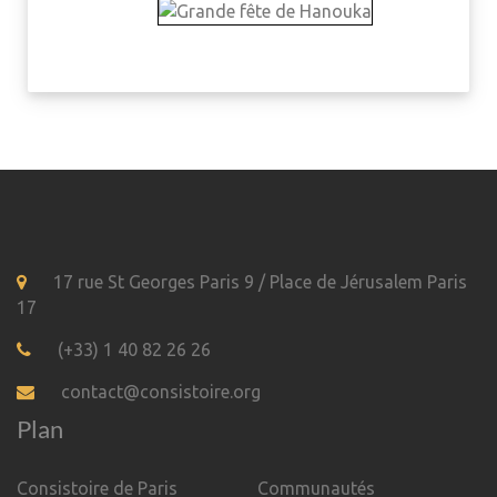
17 rue St Georges Paris 9 / Place de Jérusalem Paris
17
(+33) 1 40 82 26 26
contact@consistoire.org
Plan
Consistoire de Paris
Communautés