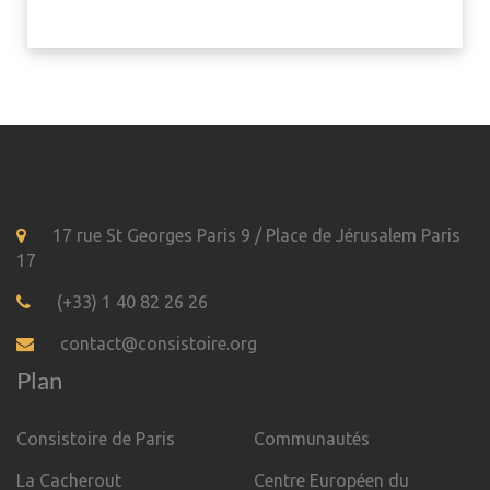
17 rue St Georges Paris 9 / Place de Jérusalem Paris
17
(+33) 1 40 82 26 26
contact@consistoire.org
Plan
Consistoire de Paris
Communautés
La Cacherout
Centre Européen du