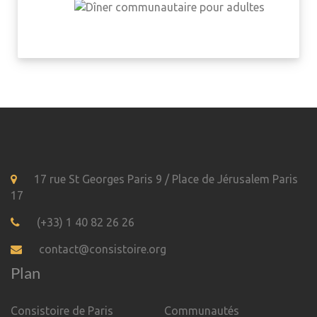
17 rue St Georges Paris 9 / Place de Jérusalem Paris
17
(+33) 1 40 82 26 26
contact@consistoire.org
Plan
Consistoire de Paris
Communautés