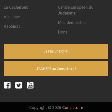
La Cacherout
Centre Européen du
Judaïsme
Vie Juive
Mes démarches
Rabbinat
Dons
Je fais un DON !
J'ADHERE au Consistoire !
Copyright © 2026
Consistoire