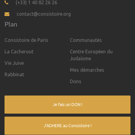
(+33) 1 40 82 26 26
contact@consistoire.org
Plan
Consistoire de Paris
Communautés
La Cacherout
Centre Européen du
Judaïsme
Vie Juive
Mes démarches
Rabbinat
Dons
Je fais un DON !
J'ADHERE au Consistoire !