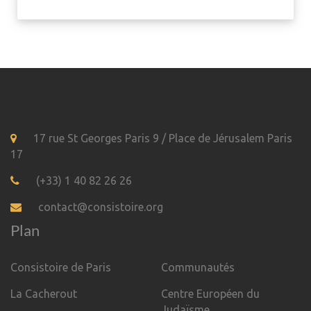
17 rue St Georges Paris 9 / Place de Jérusalem Paris
17
(+33) 1 40 82 26 26
contact@consistoire.org
Plan
Consistoire de Paris
Communautés
La Cacherout
Centre Européen du
Judaïsme