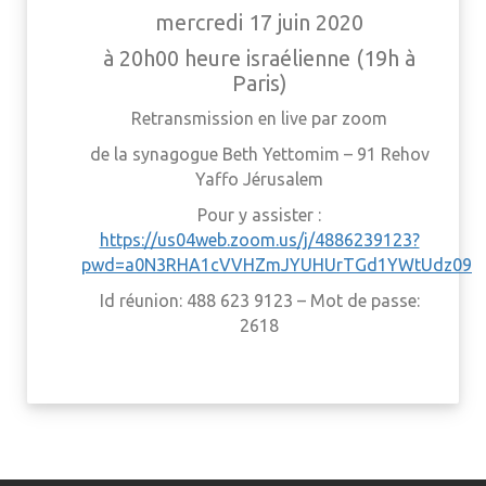
mercredi 17 juin 2020
à 20h00 heure israélienne (19h à
Paris)
Retransmission en live par zoom
de la synagogue Beth Yettomim – 91 Rehov
Yaffo Jérusalem
Pour y assister :
https://us04web.zoom.us/j/4886239123?
pwd=a0N3RHA1cVVHZmJYUHUrTGd1YWtUdz09
Id réunion: 488 623 9123 – Mot de passe:
2618