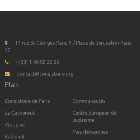
17 rue St Georges Paris 9 / Place de Jérusalem Paris
17
(+33) 1 40 82 26 26
contact@consistoire.org
Plan
Consistoire de Paris
Communautés
La Cacherout
Centre Européen du
Judaïsme
Vie Juive
Mes démarches
Rabbinat