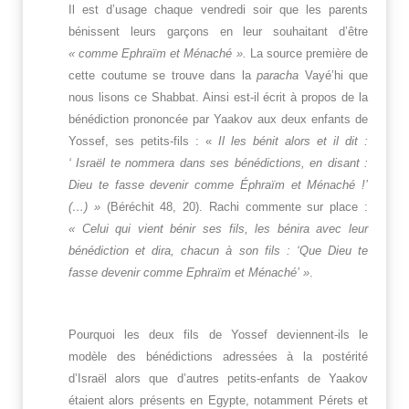
Il est d’usage chaque vendredi soir que les parents
bénissent leurs garçons en leur souhaitant d’être
« comme Ephraïm et Ménaché ».
La source première de
cette coutume se trouve dans la
paracha
Vayé’hi que
nous lisons ce Shabbat. Ainsi est-il écrit à propos de la
bénédiction prononcée par Yaakov aux deux enfants de
Yossef, ses petits-fils : «
Il les bénit alors et il dit :
‘ Israël te nommera dans ses bénédictions, en disant :
Dieu te fasse devenir comme Éphraïm et Ménaché !’
(…) »
(Béréchit 48, 20). Rachi commente sur place :
« Celui qui vient bénir ses fils, les bénira avec leur
bénédiction et dira, chacun à son fils : ‘Que Dieu te
fasse devenir comme Ephraïm et Ménaché’ »
.
Pourquoi les deux fils de Yossef deviennent-ils le
modèle des bénédictions adressées à la postérité
d’Israël alors que d’autres petits-enfants de Yaakov
étaient alors présents en Egypte, notamment Pérets et