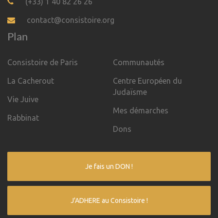
(+33) 1 40 82 26 26
contact@consistoire.org
Plan
Consistoire de Paris
Communautés
La Cacherout
Centre Européen du
Judaïsme
Vie Juive
Mes démarches
Rabbinat
Dons
Je fais un DON !
J'ADHERE au Consistoire !