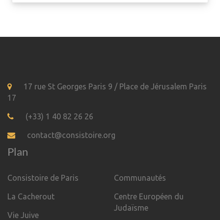
17 rue St Georges Paris 9 / Place de Jérusalem Paris
17
(+33) 1 40 82 26 26
contact@consistoire.org
Plan
Consistoire de Paris
Communautés
La Cacherout
Centre Européen du
Judaïsme
Vie Juive