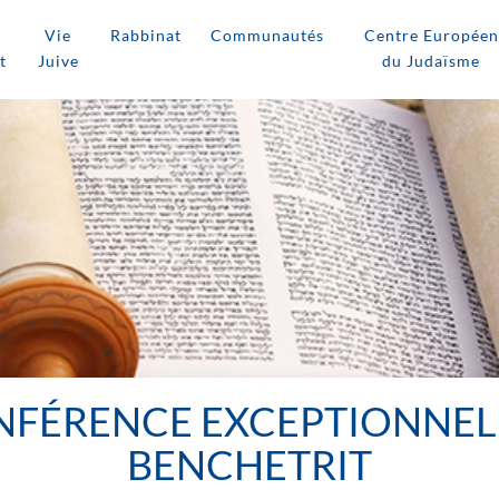
Vie
Rabbinat
Communautés
Centre Européen
t
Juive
du Judaïsme
NFÉRENCE EXCEPTIONNELL
BENCHETRIT