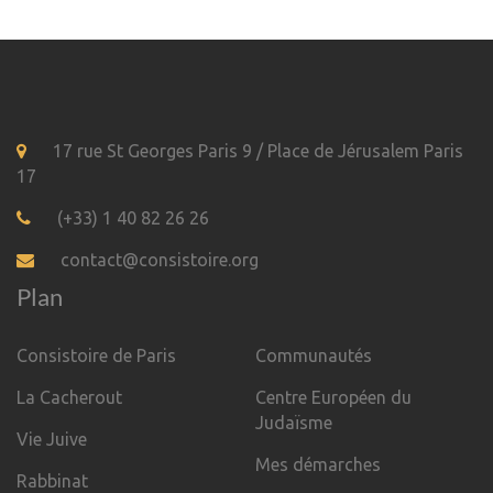
17 rue St Georges Paris 9 / Place de Jérusalem Paris
17
(+33) 1 40 82 26 26
contact@consistoire.org
Plan
Consistoire de Paris
Communautés
La Cacherout
Centre Européen du
Judaïsme
Vie Juive
Mes démarches
Rabbinat