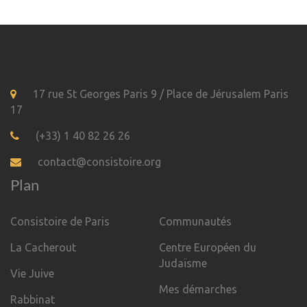
17 rue St Georges Paris 9 / Place de Jérusalem Paris
17
(+33) 1 40 82 26 26
contact@consistoire.org
Plan
Consistoire de Paris
Communautés
La Cacherout
Centre Européen du
Judaïsme
Vie Juive
Mes démarches
Rabbinat