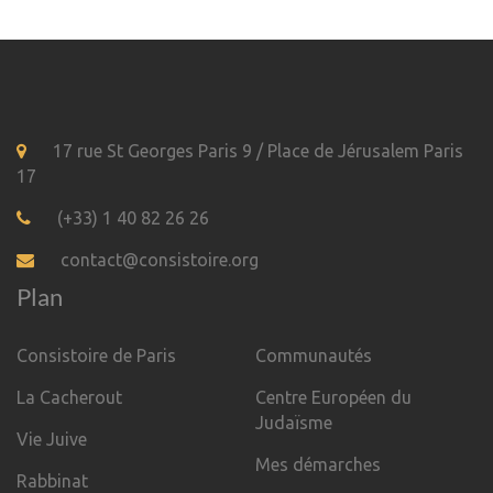
17 rue St Georges Paris 9 / Place de Jérusalem Paris
17
(+33) 1 40 82 26 26
contact@consistoire.org
Plan
Consistoire de Paris
Communautés
La Cacherout
Centre Européen du
Judaïsme
Vie Juive
Mes démarches
Rabbinat