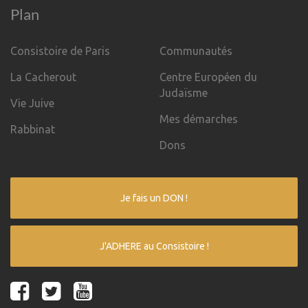
Plan
Consistoire de Paris
Communautés
La Cacherout
Centre Européen du
Judaïsme
Vie Juive
Mes démarches
Rabbinat
Dons
Je fais un DON !
J'ADHERE au Consistoire !